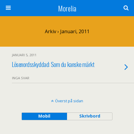
Morelia
Arkiv › Januari, 2011
JANUARI 5, 2011
Lösenordsskyddad: Som du kanske märkt
INGA SVAR
Överst på sidan
Mobil
Skrivbord