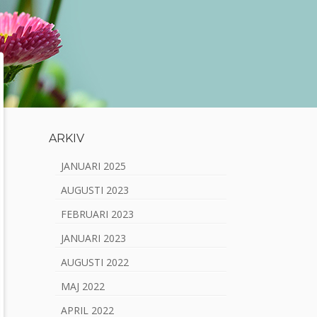
ARKIV
S
JANUARI 2025
i
AUGUSTI 2023
d
FEBRUARI 2023
o
JANUARI 2023
p
AUGUSTI 2022
a
MAJ 2022
n
APRIL 2022